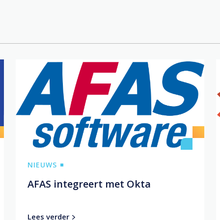
NIEUWS
AFAS integreert met Okta
Lees verder