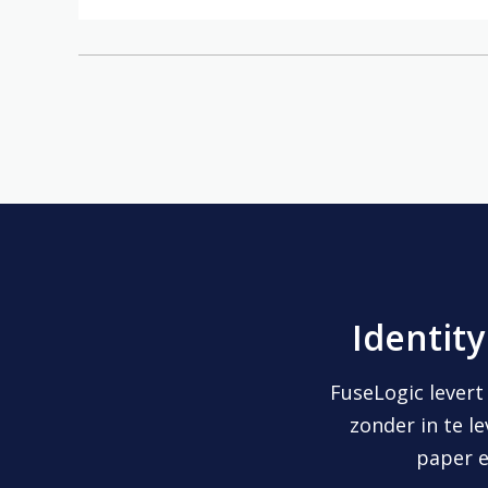
Identi
FuseLogic lever
zonder in te l
paper e