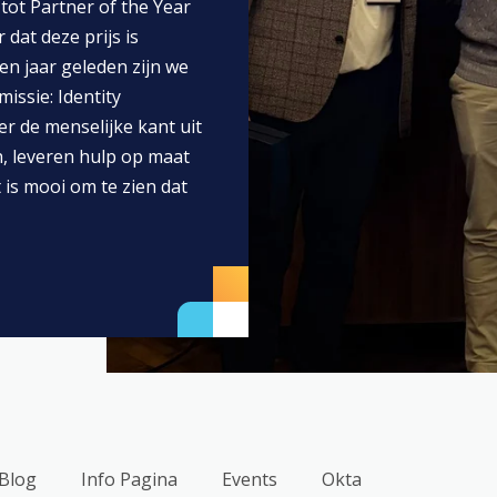
tot Partner of the Year
 dat deze prijs is
Hoe werkt het?
Passwordless
ien jaar geleden zijn we
issie: Identity
SSO en MFA
r de menselijke kant uit
, leveren hulp op maat
 is mooi om te zien dat
Blog
Info Pagina
Events
Okta