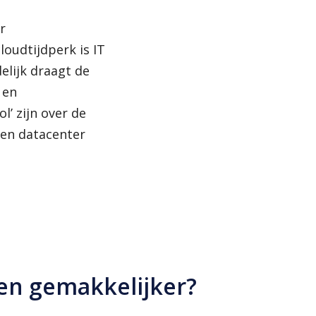
r
oudtijdperk is IT
elijk draagt de
 en
l’ zijn over de
gen datacenter
 en gemakkelijker?