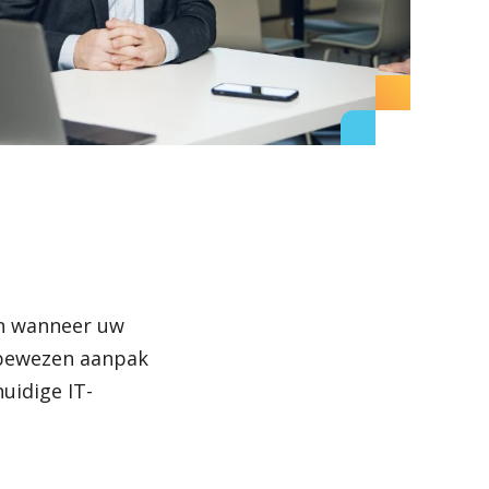
Plan een call
en wanneer uw
e bewezen aanpak
uidige IT-