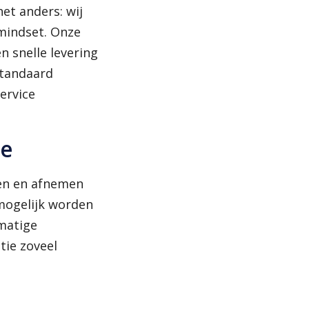
het anders: wij
mindset. Onze
n snelle levering
standaard
ervice
le
nen en afnemen
mogelijk worden
tmatige
tie zoveel