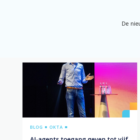
De nie
BLOG
OKTA
AI-agents toegang geven tot vijf