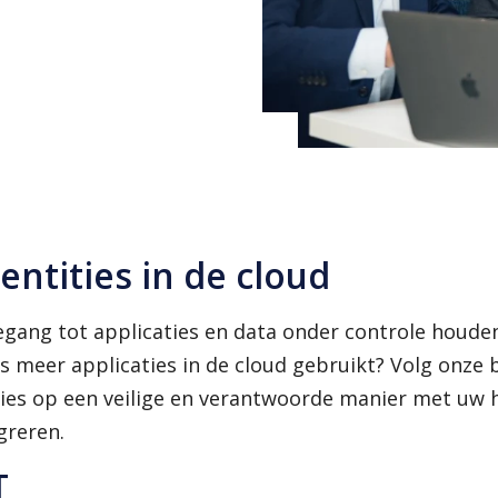
Hoe werkt het?
Passwordless
SSO en MFA
entities in de cloud
egang tot applicaties en data onder controle houd
ds meer applicaties in de cloud gebruikt? Volg onz
ies op een veilige en verantwoorde manier met uw h
greren.
T