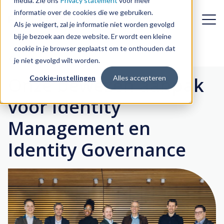
media. Zie ons
Privacy statement
voor meer
informatie over de cookies die we gebruiken.
Plan een call
Plan een call
Als je weigert, zal je informatie niet worden gevolgd
bij je bezoek aan deze website. Er wordt een kleine
cookie in je browser geplaatst om te onthouden dat
Uitdagingen
Terug
je niet gevolgd wilt worden.
Onze bewezen aanpak
Cookie-instellingen
Alles accepteren
Oplossingen
Dynamiek van de organisatie
voor Identity
Case studies
Digitale transformatie
Identity & Access Management
Management en
First day experience
Over FuseLogic
Identity Governance & Administration
Identity Governance
Identity Management in de cloud
Customer Identity & Access Management
Blog & nieuws
Wie is FuseLogic?
Toegang onder controle
Identity Management-integratie
Contact
Werken bij FuseLogic
Snelle integratie in uw IT-landschap, met minimale impact
Draagvlak voor Identity Management
Onze aanpak
Okta-implementatie