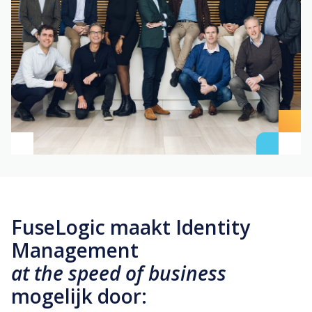
Plan een call
Hoe werkt het?
Passwordless
SSO en MFA
FuseLogic maakt Identity
Management
at the speed of business
mogelijk door: