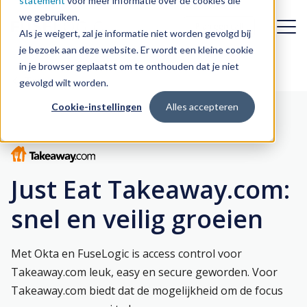
statement
voor meer informatie over de cookies die
we gebruiken.
Plan een call
Plan een call
Als je weigert, zal je informatie niet worden gevolgd bij
je bezoek aan deze website. Er wordt een kleine cookie
in je browser geplaatst om te onthouden dat je niet
Uitdagingen
Terug
gevolgd wilt worden.
Cookie-instellingen
Alles accepteren
Oplossingen
Dynamiek van de organisatie
Case studies
Digitale transformatie
Identity & Access Management
Just Eat Takeaway.com:
First day experience
Over FuseLogic
Identity Governance & Administration
snel en veilig groeien
Identity Management in de cloud
Customer Identity & Access Management
Blog & nieuws
Wie is FuseLogic?
Toegang onder controle
Met Okta en FuseLogic is access control voor
Identity Management-integratie
Contact
Werken bij FuseLogic
Snelle integratie in uw IT-landschap, met minimale impact
Takeaway.com leuk, easy en secure geworden. Voor
Draagvlak voor Identity Management
Takeaway.com biedt dat de mogelijkheid om de focus
Onze aanpak
Okta-implementatie