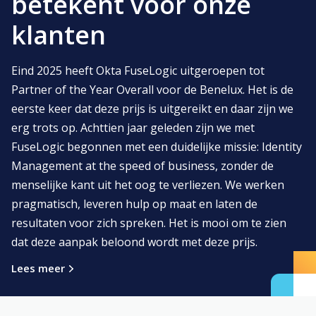
betekent voor onze
Plan een call
Hoe werkt het?
klanten
Passwordless
SSO en MFA
Eind 2025 heeft Okta FuseLogic uitgeroepen tot
Partner of the Year Overall voor de Benelux. Het is de
eerste keer dat deze prijs is uitgereikt en daar zijn we
erg trots op. Achttien jaar geleden zijn we met
FuseLogic begonnen met een duidelijke missie: Identity
Management at the speed of business, zonder de
menselijke kant uit het oog te verliezen. We werken
pragmatisch, leveren hulp op maat en laten de
resultaten voor zich spreken. Het is mooi om te zien
dat deze aanpak beloond wordt met deze prijs.
Lees meer