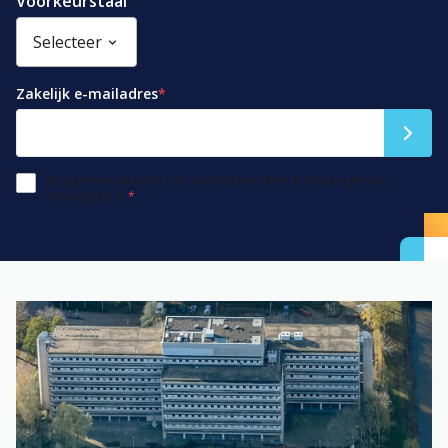
Voorkeurstaal
Zakelijk e-mailadres
*
Ik ga ermee akkoord om andere berichten te ontvangen van
Fuselogic B.V..
*