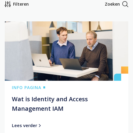
Filteren
Zoeken
Alle berichten
Case Studies
Info Pagina
Nieuws
Blog
Events
Okta
INFO PAGINA
Identity Management
Wat is Identity and Access
Management IAM
Lees verder